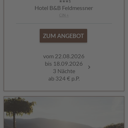
Hotel B&B Feldmessner
CIN +
ZUM ANGEBOT
vom 22.08.2026
vom 29.05.
bis 18.09.2026
bis 26.06.2
3 Nächte
3 Nächte
ab
324 €
p.P.
ab
264 €
p