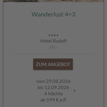
Wanderlust 4=3
Hotel Rudolf
CIN +
ZUM ANGEBOT
vom 29.08.2026
vom 13.09.
bis 12.09.2026
bis 19.09.2
4 Nächte
4 Nächte
ab
599 €
p.P.
ab
589 €
p