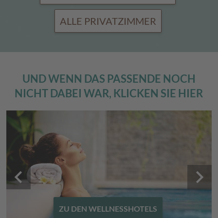
ALLE PRIVATZIMMER
UND WENN DAS PASSENDE NOCH
NICHT DABEI WAR, KLICKEN SIE HIER
keyboard_arrow_left
keyboard_arrow_right
ZU DEN WANDERHOTELS